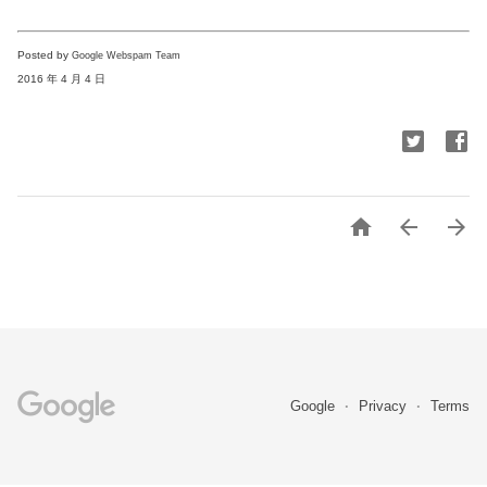
Posted by 
Google Webspam Team
2016 年 4 月 4 日



Google
Privacy
Terms