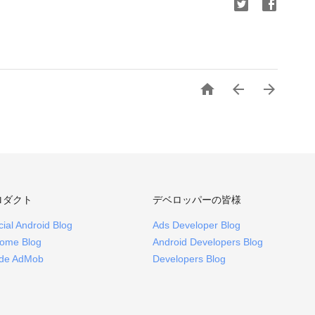



ロダクト
デベロッパーの皆様
icial Android Blog
Ads Developer Blog
ome Blog
Android Developers Blog
ide AdMob
Developers Blog