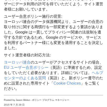
ザーにデータ利用の許可を得ていただくよう、サイト運営
者様にお願いしています。
ユーザー合意ポリシー施行の背景
:
ヨーロッパ連合のデータ保護機関より、ユーザーの合意の
取り付けに関する商慣行を一部変更するよう要請がありま
した。
Google
は一貫してプライバシー関連の法規制を遵
守する方針であるため、
Google
のサービスや、サービス
を利用するパートナー様にも変更を適用することを決定し
ました。
サイト運営者様の対応方法
:
ヨーロッパ連合
のユーザーがアクセスするサイトの場合、
EU
ユーザー合意ポリシー
（英語）に準拠するため、設定
をしていただく必要があります。詳細については、
ヘルプ
センターのよくある質問
（英語）と、新ポリシー遵守のた
めに設置された専用サイト「
Cookie Choices
」をご覧く
ださい。
Posted by Jason Woloz - ポリシー プログラム マネージャー
2015 年 7 月 29 日