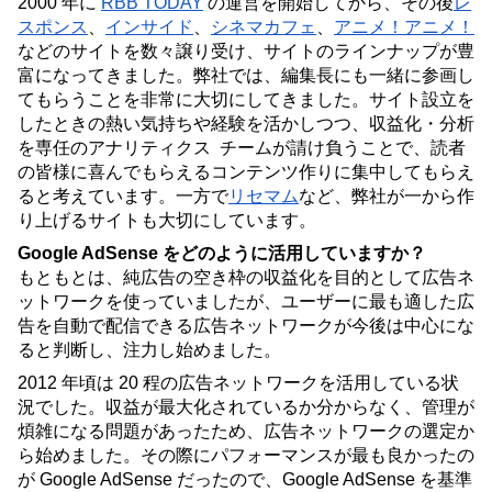
2000 年に 
RBB TODAY
 の運営を開始してから、その後
レ
スポンス
、
インサイド
、
シネマカフェ
、
アニメ！アニメ！
などのサイトを数々譲り受け、サイトのラインナップが豊
富になってきました。弊社では、編集長にも一緒に参画し
てもらうことを非常に大切にしてきました。サイト設立を
したときの熱い気持ちや経験を活かしつつ、収益化・分析
を専任のアナリティクス  チームが請け負うことで、読者
の皆様に喜んでもらえるコンテンツ作りに集中してもらえ
ると考えています。一方で
リセマム
など、弊社が一から作
り上げるサイトも大切にしています。
Google AdSense をどのように活用していますか？
もともとは、純広告の空き枠の収益化を目的として広告ネ
ットワークを使っていましたが、ユーザーに最も適した広
告を自動で配信できる広告ネットワークが今後は中心にな
ると判断し、注力し始めました。
2012 年頃は 20 程の広告ネットワークを活用している状
況でした。収益が最大化されているか分からなく、管理が
煩雑になる問題があったため、広告ネットワークの選定か
ら始めました。その際にパフォーマンスが最も良かったの
が Google AdSense だったので、Google AdSense を基準