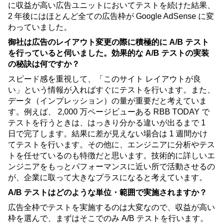
に収益が高い広告ユニットにおいてテストを続けた結果、
2 年後にはほとんど全ての広告枠が Google AdSense に変
わっていました。
御社は広告のレイアウト変更の際に積極的に A/B テスト
を行っていると伺いました。効果的な A/B テストの実装
の秘訣は何ですか？
スピード感を重視して、「このサイト レイアウトが良
い」という情報が入ればすぐにテストを行います。また、
データ（インプレッション）の量が重要だと考えていま
す。例えば、 2,000 万ページビューある RBB TODAY で
テストを行うときは、はっきり分かる違いが出るまで 1 
日で完了します。結果に差が見えない場合は 1 週間かけ
てテストを行います。その他に、エンジニアに分析やテス
トを任せているのも特徴だと思います。技術的に詳しいエ
ンジニアをもっとパフォーマンスに近い所で活動させるの
が、企業に取って大きなプラスになると考えています。
A/B テストはどのような単位・範囲で実施されますか？
広告全枠でテストを実施するのは大変なので、収益が高い
枠を選んで、まずはそこでのみ A/B テストを行います。