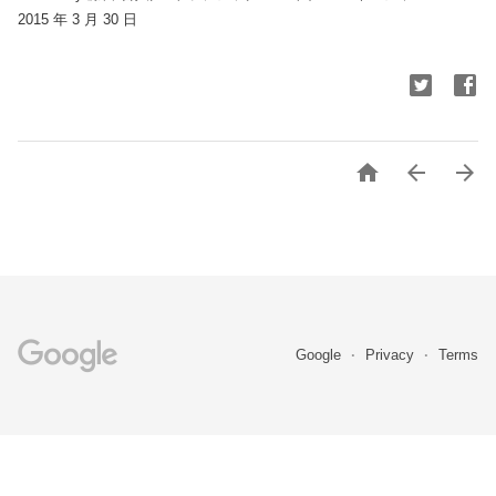
2015 年 3 月 30 日



Google
Privacy
Terms