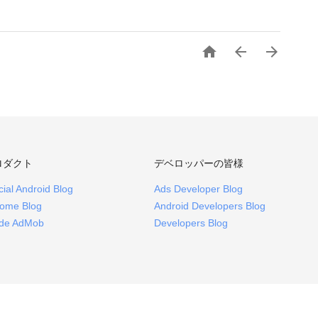



ロダクト
デベロッパーの皆様
icial Android Blog
Ads Developer Blog
ome Blog
Android Developers Blog
ide AdMob
Developers Blog