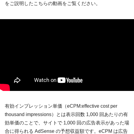
をご説明したこちらの動画をご覧ください。
有効インプレッション単価（eCPM:effective cost per
thousand impressions）とは表示回数 1,000 回あたりの有
効単価のことで、
サイトで 1,000 回の広告表示があった場
合に得られる AdSense の予想収益額
です。eCPM は広告